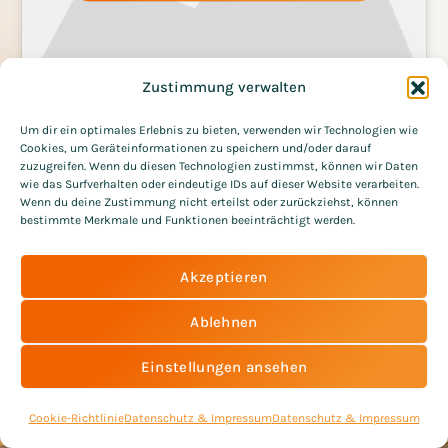
Zustimmung verwalten
Um dir ein optimales Erlebnis zu bieten, verwenden wir Technologien wie
Cookies, um Geräteinformationen zu speichern und/oder darauf
zuzugreifen. Wenn du diesen Technologien zustimmst, können wir Daten
wie das Surfverhalten oder eindeutige IDs auf dieser Website verarbeiten.
Wenn du deine Zustimmung nicht erteilst oder zurückziehst, können
bestimmte Merkmale und Funktionen beeinträchtigt werden.
Akzeptieren
Matzke gilt in der Akkordeon-
Szene als das, was David Garrett
Ablehnen
mit seiner Geige ist: ein
Einstellungen ansehen
Superstar.
Pforzheimer Zeitung
Cookie-Richtlinie
Datenschutz & Impressum
Datenschutz & Impressum