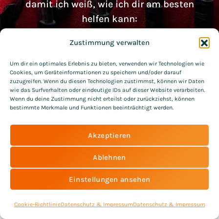
damit ich weiß, wie ich dir am besten
helfen kann:
Zustimmung verwalten
Um dir ein optimales Erlebnis zu bieten, verwenden wir Technologien wie
Cookies, um Geräteinformationen zu speichern und/oder darauf
zuzugreifen. Wenn du diesen Technologien zustimmst, können wir Daten
wie das Surfverhalten oder eindeutige IDs auf dieser Website verarbeiten.
Wenn du deine Zustimmung nicht erteilst oder zurückziehst, können
Fill out my
online form
.
bestimmte Merkmale und Funktionen beeinträchtigt werden.
Akzeptieren
Kontakt
|
Datenschutz & Impressum
© 2021 All Rights Reserved – MATTHIAS MATZKE
Ablehnen
Einstellungen ansehen
Cookie-Richtlinie
Datenschutz & Impressum
Datenschutz & Impressum